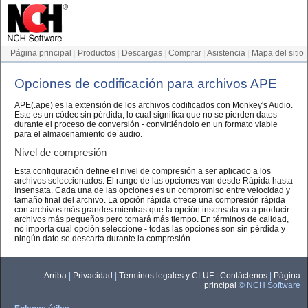
Página principal
|
Productos
|
Descargas
|
Comprar
|
Asistencia
|
Mapa del sitio
Opciones de codificación para archivos APE
APE(.ape) es la extensión de los archivos codificados con Monkey's Audio.
Este es un códec sin pérdida, lo cual significa que no se pierden datos
durante el proceso de conversión - convirtiéndolo en un formato viable
para el almacenamiento de audio.
Nivel de compresión
Esta configuración define el nivel de compresión a ser aplicado a los
archivos seleccionados. El rango de las opciones van desde Rápida hasta
Insensata. Cada una de las opciones es un compromiso entre velocidad y
tamaño final del archivo. La opción rápida ofrece una compresión rápida
con archivos más grandes mientras que la opción insensata va a producir
archivos más pequeños pero tomará más tiempo. En términos de calidad,
no importa cual opción seleccione - todas las opciones son sin pérdida y
ningún dato se descarta durante la compresión.
Arriba
|
Privacidad
|
Términos legales y CLUF
|
Contáctenos
|
Página
principal
© NCH Software