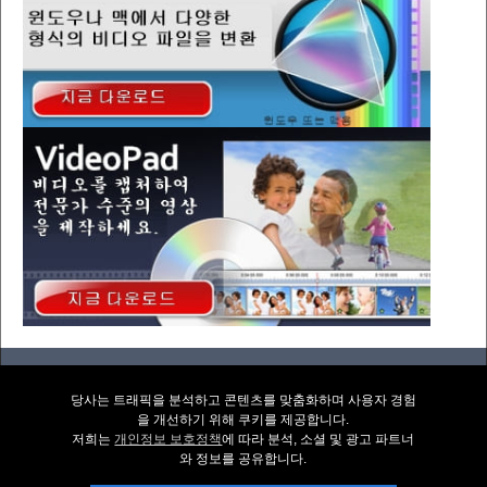
위로
|
개인 정보 보호 정책
서비스 계약 & 최종 사용자 라이선스 협정
|
문의처
|
홈
당사는 트래픽을 분석하고 콘텐츠를 맞춤화하며 사용자 경험
© NCH Software
을 개선하기 위해 쿠키를 제공합니다.
저희는
개인정보 보호정책
에 따라 분석, 소셜 및 광고 파트너
유용한 링크
와 정보를 공유합니다.
소프트웨어 다운로드