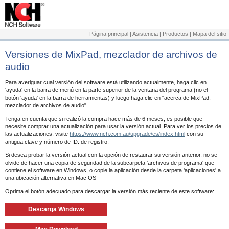
Página principal
|
Asistencia
|
Productos
|
Mapa del sitio
Versiones de MixPad, mezclador de archivos de
audio
Para averiguar cual versión del software está utilizando actualmente, haga clic en
'ayuda' en la barra de menú en la parte superior de la ventana del programa (no el
botón 'ayuda' en la barra de herramientas) y luego haga clic en "acerca de MixPad,
mezclador de archivos de audio"
Tenga en cuenta que si realizó la compra hace más de 6 meses, es posible que
necesite comprar una actualización para usar la versión actual. Para ver los precios de
las actualizaciones, visite
https://www.nch.com.au/upgrade/es/index.html
con su
antigua clave y número de ID. de registro.
Si desea probar la versión actual con la opción de restaurar su versión anterior, no se
olvide de hacer una copia de seguridad de la subcarpeta 'archivos de programa' que
contiene el software en Windows, o copie la aplicación desde la carpeta 'aplicaciones' a
una ubicación alternativa en Mac OS
Oprima el botón adecuado para descargar la versión más reciente de este software:
Descarga Windows