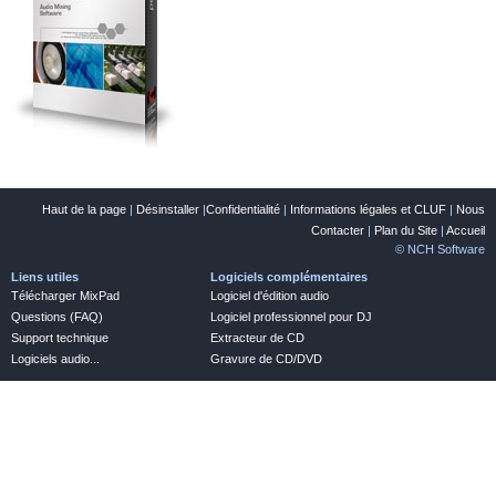
Haut de la page
|
Désinstaller
|
Confidentialité
|
Informations légales et CLUF
|
Nous
Contacter
|
Plan du Site
|
Accueil
© NCH Software
Liens utiles
Logiciels complémentaires
Télécharger MixPad
Logiciel d'édition audio
Questions (FAQ)
Logiciel professionnel pour DJ
Support technique
Extracteur de CD
Logiciels audio...
Gravure de CD/DVD