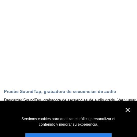
Pruebe SoundTap, grabadora de secuencias de audio
Descargar SoundTap, grabadora de secuencias de audio gratis. Ver y usar
el programa de primera mano puede responder a la mayoría de las
preguntas
Servimos cookies para analizar el tráfico, personalizar el
Descargar ahora
contenido y mejorar su experiencia.