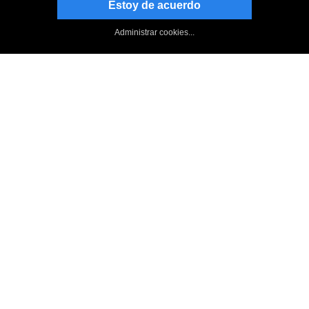
Estoy de acuerdo
Manténgase al día
Suscribirse al boletín informativo
Administrar cookies...
Página de NCH en Facebook
Follow on Twitter
Blog de NCH Software
SoundTap : Foro
Arriba
|
Volver a SoundTap, grabadora de secuencias de audio
|
Privacidad
|
Términos legales
|
Página principal
© NCH Software
Categorías de productos
Programas más populares
más populares