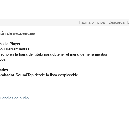
Página principal
|
Descargar
|
ión de secuencias
Media Player
enú
Herramientas
recho en la barra del título para obtener el menú de herramientas
ivos
ades
 Grabador SoundTap
desde la lista desplegable
cuencias de audio