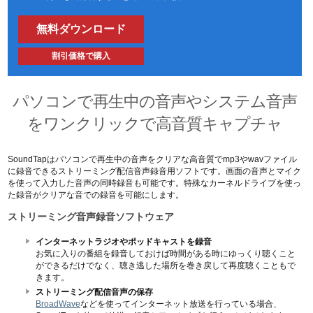
無料ダウンロード
割引価格で購入
パソコンで再生中の音声やシステム音声
をワンクリックで高音質キャプチャ
SoundTapはパソコンで再生中の音声をクリアな高音質でmp3やwavファイル
に録音できるストリーミング配信音声録音用ソフトです。画面の音声とマイク
を使って入力した音声の同時録音も可能です。特殊なカーネルドライブを使っ
た録音がクリアな音での録音を可能にします。
ストリーミング音声録音ソフトウェア
インターネットラジオやポッドキャストを録音
お気に入りの番組を録音しておけば時間がある時にゆっくり聴くこと
ができるだけでなく、聴き逃した場所を巻き戻して再度聴くこともで
きます。
ストリーミング配信音声の保存
BroadWave
などを使ってインターネット放送を行っている場合、