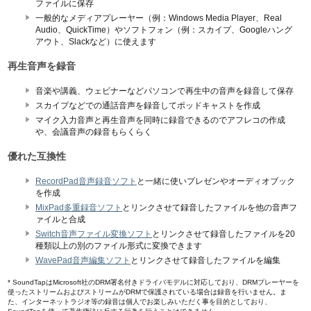
ファイルに保存
一般的なメディアプレーヤー（例：Windows Media Player、Real
Audio、QuickTime）やソフトフォン（例：スカイプ、Googleハング
アウト、Slack
など）に使えます
再生音声を録音
音楽や講義、ウェビナーなどパソコンで再生中の音声を録音して保存
スカイプなどでの通話音声を録音してポッドキャストを作成
マイク入力音声と再生音声を同時に録音できるのでアフレコの作成
や、会議音声の録音もらくらく
優れた互換性
RecordPad音声録音ソフト
と一緒に使いプレゼンやオーディオブック
を作成
MixPad多重録音ソフト
とリンクさせて録音したファイルを他の音声フ
ァイルと合成
Switch音声ファイル変換ソフト
とリンクさせて録音したファイルを20
種類以上の別のファイル形式に変換できます
WavePad音声編集ソフト
とリンクさせて録音したファイルを編集
* SoundTapはMicrosoft社のDRM署名付きドライバモデルに対応しており、DRMプレーヤーを
使ったストリームおよびストリームがDRMで保護されている場合は録音を行いません。ま
た、インターネットラジオ等の録音は個人でお楽しみいただく事を目的としており、