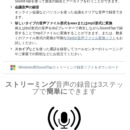
SoundTapを使って放送の録音とアーカイブを行うことができます。
会議音声の録音
オンライン会議などパソコンを使った会議をクリアな音声で録音でき
ます。
珍しいタイプの音声ファイル形式をwavまたはmp3形式に変換
例えばds2形式の音声をds2プレーヤーで再生しながらSoundTapで録
音することでmp3ファイルに変換することができます。または、数多
くのファイル形式の変換が可能な
Switch音声ファイル変換ソフト
もお
試しください。
スカイプ
などを使った通話を録音してコールセンターのトレーニング
やご家庭での防犯などにお役立てください。
Windows用SoundTapストリーミング録音ソフトをダウンロード
ストリーミング
音声の録音は3ステッ
プで
簡単に
できます