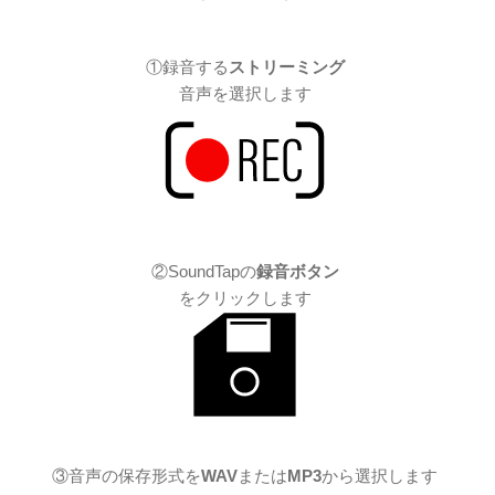
①録音する
ストリーミング
音声を選択します
②SoundTapの
録音ボタン
をクリックします
③音声の保存形式を
WAV
または
MP3
から選択します