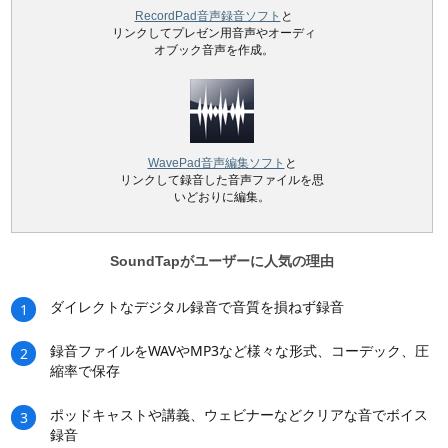
RecordPad音声録音ソフト
と
リンクしてプレゼン用音声やオーディ
オブック音声を作成。
WavePad音声編集ソフト
と
リンクして録音した音声ファイルを思
いどおりに編集。
SoundTapがユーザーに人気の理由
ダイレクトなデジタル録音で音質を損ねず録音
1
録音ファイルをWAVやMP3など様々な形式、コーデック、圧
2
縮率で保存
ポッドキャストや講義、ウェビナーなどクリアな音でボイス
3
録音