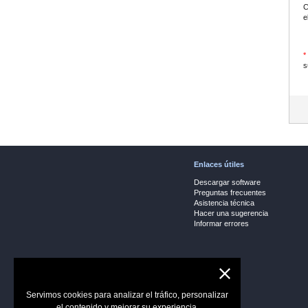
C
e
*
s
Enlaces útiles
Descargar software
Preguntas frecuentes
Asistencia técnica
Hacer una sugerencia
Informar errores
Servimos cookies para analizar el tráfico, personalizar
el contenido y mejorar su experiencia.