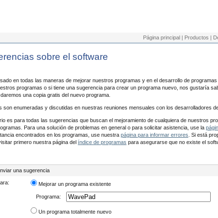
Página principal
|
Productos
|
D
rencias sobre el software
sado en todas las maneras de mejorar nuestros programas y en el desarrollo de programas
uestros programas o si tiene una sugerencia para crear un programa nuevo, nos gustaría sa
daremos una copia gratis del nuevo programa.
s son enumeradas y discutidas en nuestras reuniones mensuales con los desarrolladores d
rio es para todas las sugerencias que buscan el mejoramiento de cualquiera de nuestros pr
gramas. Para una solución de problemas en general o para solicitar asistencia, use la
págin
rtancia encontrados en los programas, use nuestra
página para informar errores
. Si está pr
isitar primero nuestra página del
índice de programas
para asegurarse que no existe el soft
nviar una sugerencia
ara:
Mejorar un programa existente
Programa:
Un programa totalmente nuevo