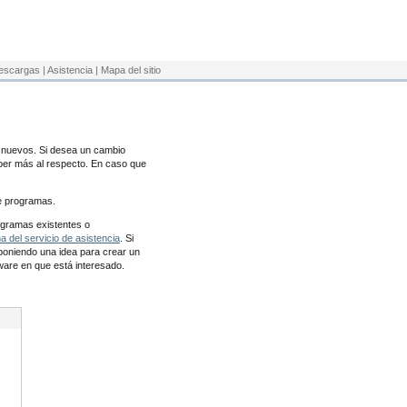
escargas
|
Asistencia
|
Mapa del sitio
 nuevos. Si desea un cambio
ber más al respecto. En caso que
e programas.
ogramas existentes o
a del servicio de asistencia
. Si
oponiendo una idea para crear un
ware en que está interesado.