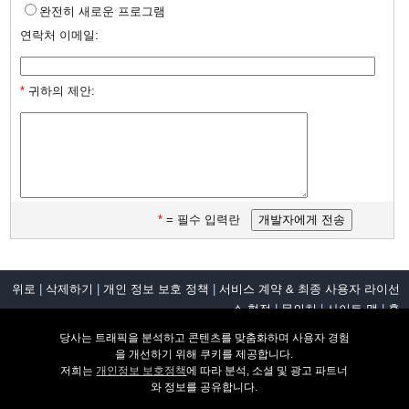
완전히 새로운 프로그램
연락처 이메일:
*
귀하의 제안:
*
= 필수 입력란
위로
|
삭제하기
|
개인 정보 보호 정책
|
서비스 계약 & 최종 사용자 라이선
스 협정
|
문의처
|
사이트 맵
|
홈
© NCH Software
당사는 트래픽을 분석하고 콘텐츠를 맞춤화하며 사용자 경험
유용한 링크
을 개선하기 위해 쿠키를 제공합니다.
위로
|
삭제하기
|
개인 정보 보호 정책
|
서비스
저희는
개인정보 보호정책
에 따라 분석, 소셜 및 광고 파트너
소프트웨어 다운로
계약 & 최종 사용자 라이선스 협정
|
문의처
|
사
와 정보를 공유합니다.
드
이트 맵
|
홈