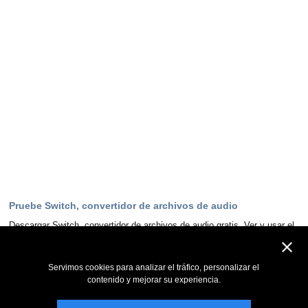
Pruebe Switch, convertidor de archivos de audio
Descargar Switch, convertidor de archivos de audio gratis. Ver y usar el
programa de primera mano puede responder a la mayoría de las
preguntas
Servimos cookies para analizar el tráfico, personalizar el
Descargar ahora
contenido y mejorar su experiencia.