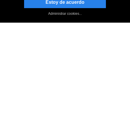
Estoy de acuerdo
Manténgase al día
Suscribirse al boletín informativo
Administrar cookies...
Página de NCH en Facebook
Follow on Twitter
Blog de NCH Software
Switch : Foro
Arriba
|
Volver a Switch, convertidor de archivos de audio
|
Privacidad
|
Términos legales
|
Página principal
© NCH Software
Categorías de productos
Programas más populares
más populares