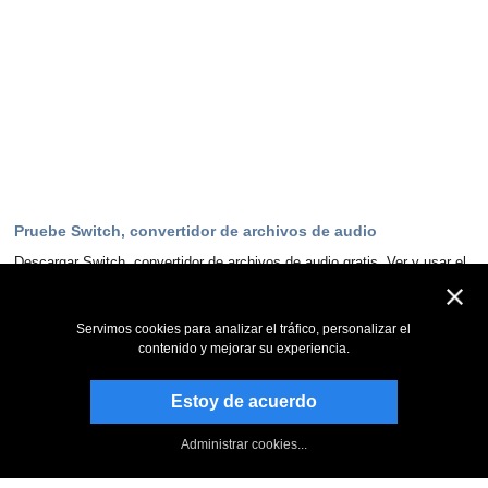
Pruebe Switch, convertidor de archivos de audio
Descargar Switch, convertidor de archivos de audio gratis. Ver y usar el
programa de primera mano puede responder a la mayoría de las
preguntas
Servimos cookies para analizar el tráfico, personalizar el
Descargar ahora
contenido y mejorar su experiencia.
Estoy de acuerdo
Manténgase al día
Suscribirse al boletín informativo
Administrar cookies...
Página de NCH en Facebook