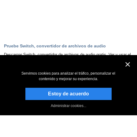
Pruebe Switch, convertidor de archivos de audio
Descargar Switch, convertidor de archivos de audio gratis. Ver y usar el
programa de primera mano puede responder a la mayoría de las
preguntas
Servimos cookies para analizar el tráfico, personalizar el
Descargar ahora
contenido y mejorar su experiencia.
Estoy de acuerdo
Manténgase al día
Suscribirse al boletín informativo
Administrar cookies...
Página de NCH en Facebook
Follow on Twitter
Blog de NCH Software
Switch : Foro