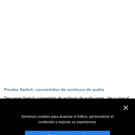
Pruebe Switch, convertidor de archivos de audio
Descargar Switch, convertidor de archivos de audio gratis. Ver y usar el
programa de primera mano puede responder a la mayoría de las
preguntas
Servimos cookies para analizar el tráfico, personalizar el
Descargar ahora
contenido y mejorar su experiencia.