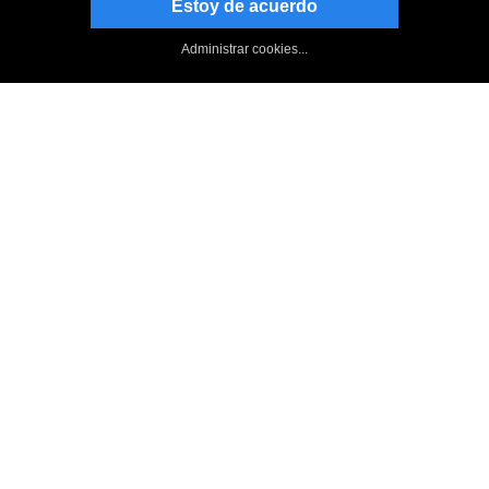
Estoy de acuerdo
Manténgase al día
Suscribirse al boletín informativo
Administrar cookies...
Página de NCH en Facebook
Follow on Twitter
Blog de NCH Software
Switch : Foro
Arriba
|
Volver a Switch, convertidor de archivos de audio
|
Privacidad
|
Términos legales
|
Página principal
© NCH Software
Categorías de productos
Programas más populares
más populares