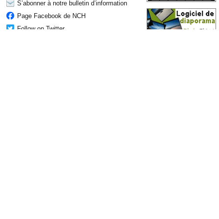
S’abonner à notre bulletin d’information
Page Facebook de NCH
Follow on Twitter
Blog NCH Software
Switch Forum
Haut de la page
|
Retourner à Switch Convertisseur Audio
Confidentialité
|
Informations légales
|
Accueil
© NCH Software
Principales catégories de
Programmes les plus demandés
produits
WavePad Éditeur Audio