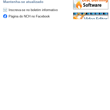
Mantenha-se atualizado
Inscreva-se no boletim informativo
Página do NCH no Facebook
Follow on Twitter
Blog de Software da NCH
Switch Fórum
Topo
|
De volta a Switch Conversor de arquivos de som
|
Privacidade
|
Legal
|
Casa
© Software NCH
Principais categorias de
Programas Mais Populares
produtos