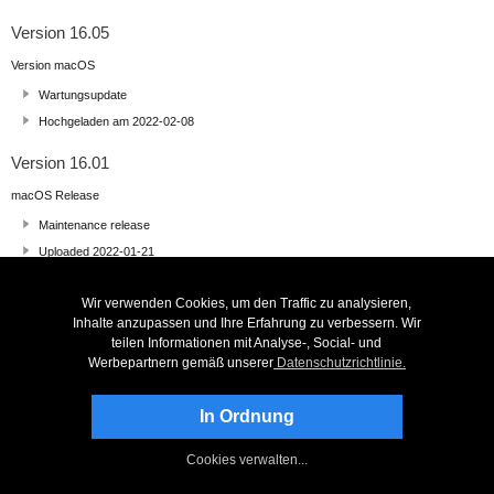
Version 16.05
Version macOS
Wartungsupdate
Hochgeladen am 2022-02-08
Version 16.01
macOS Release
Maintenance release
Uploaded 2022-01-21
Version 15.00
Wir verwenden Cookies, um den Traffic zu analysieren,
Inhalte anzupassen und Ihre Erfahrung zu verbessern. Wir
Version iOS
teilen Informationen mit Analyse-, Social- und
Add Noise Removal Wizard to Hamburger and Tools Menus
Werbepartnern gemäß unserer
Datenschutzrichtlinie.
Hochgeladen am 2022-01-13
In Ordnung
Version 15.00
Version Android
Cookies verwalten...
Add Noise Removal Wizard to Hamburger and Tools Menus