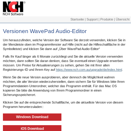
Startseite
|
Support
|
Produkte
|
Übersicht
Versionen WavePad Audio-Editor
Um herauszufinden, welche Version der Software Sie derzeit verwenden, klicken Sie in
der Menüleiste oben im Programmfenster auf Hilfe (nicht auf die Hilfeschaltfläche in der
Symbolleiste) und klicken Sie dann auf „Über WavePad Audio-Editor“
Falls Ihr Kauf länger als 6 Monate zurückliegt und Sie die aktuelle Version verwenden
möchten, dann sollten Sie daran denken, dass Sie eventuell einen Upgrade erwerben
müssen. Um Preise für Aktualisierungen zu sehen, gehen Sie mit Ihrer alten
Registrierungs-ID und Ihrem Key auf
https://www.nch.com.au/upgrade/de/index.html
.
Wenn Sie die neue Version ausprobieren, aber dennoch die Möglichkeit wahren
möchten, die alte Version wiederzuherstellen, dann sichern Sie für Windows bitte Ihren
Programmdateien-Unterordner, welcher das Programm enthält. Für das Mac OS
kopieren Sie bitte die Anwendung von Ihrem Programmordner in einen
Sicherungsspeicherort.
Klicken Sie auf die entsprechende Schaltfläche, um die aktuellste Version von diesem
Programm herunterzuladen::
Windows Download
iOS Download