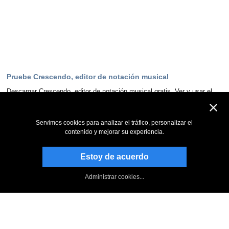
Pruebe Crescendo, editor de notación musical
Descargar Crescendo, editor de notación musical gratis. Ver y usar el
programa de primera mano puede responder a la mayoría de las
preguntas
Servimos cookies para analizar el tráfico, personalizar el
Descargar ahora
contenido y mejorar su experiencia.
Estoy de acuerdo
Manténgase al día
Suscribirse al boletín informativo
Administrar cookies...
Página de NCH en Facebook
Follow on Twitter
Blog de NCH Software
Crescendo : Foro