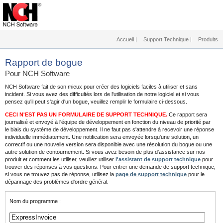
Accueil
|
Support Technique
|
Produits
Rapport de bogue
Pour NCH Software
NCH Software fait de son mieux pour créer des logiciels faciles à utiliser et sans
incident. Si vous avez des difficultés lors de l'utilisation de notre logiciel et si vous
pensez qu'il peut s'agir d'un bogue, veuillez remplir le formulaire ci-dessous.
CECI N'EST PAS UN FORMULAIRE DE SUPPORT TECHNIQUE.
Ce rapport sera
journalisé et envoyé à l'équipe de développement en fonction du niveau de priorité par
le biais du système de développement. Il ne faut pas s'attendre à recevoir une réponse
individuelle immédiatement. Une notification sera envoyée lorsqu'une solution, un
correctif ou une nouvelle version sera disponible avec une résolution du bogue ou une
autre solution de contournement. Si vous avez besoin de plus d'assistance sur nos
produit et comment les utiliser, veuillez utiliser
l'assistant de support technique
pour
trouver des réponses à vos questions. Pour entrer une demande de support technique,
si vous ne trouvez pas de réponse, utilisez la
page de support technique
pour le
dépannage des problèmes d'ordre général.
Nom du programme :