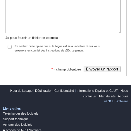
Je peux fournir un fichier en exemple :
Ne cochez cette option que si le bogue est lié à un fichier. Nous vous
enverrons un courriel des instructions de téléchargement.
*
= champ obligatoire
Haut de la page
|
Désinstaller
|
Confidentialité
|
Informations légales et CLUF
|
Nous
contacter
|
Plan du site
|
Accueil
© NCH Software
Liens utiles
Télécharger des logiciels
Support technique
Acheter des logiciels
À propos de NCH Software