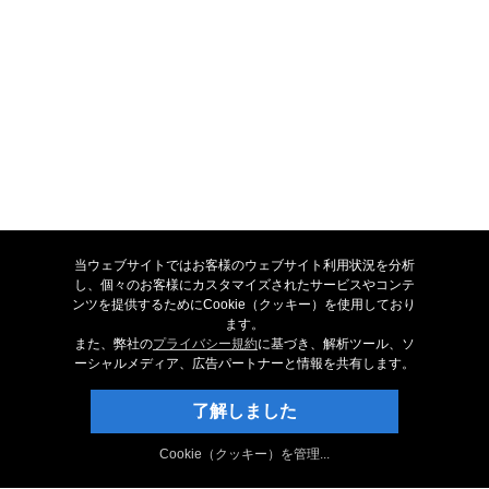
試す： WavePad 音声編集ソフト
当ウェブサイトではお客様のウェブサイト利用状況を分析
WavePad 音声編集ソフトを無料ダウンロード。実際に製品をお使いいた
し、個々のお客様にカスタマイズされたサービスやコンテ
だき、製品の機能や使い方をご確認ください。
ンツを提供するためにCookie（クッキー）を使用しており
ます。
無料ダウンロード
また、弊社の
プライバシー規約
に基づき、解析ツール、ソ
ーシャルメディア、広告パートナーと情報を共有します。
NCHの最新情報を入手
了解しました
ニュースレターを購読
Cookie（クッキー）を管理...
FacebookでNCHに「いいね！」する
Follow on Twitter