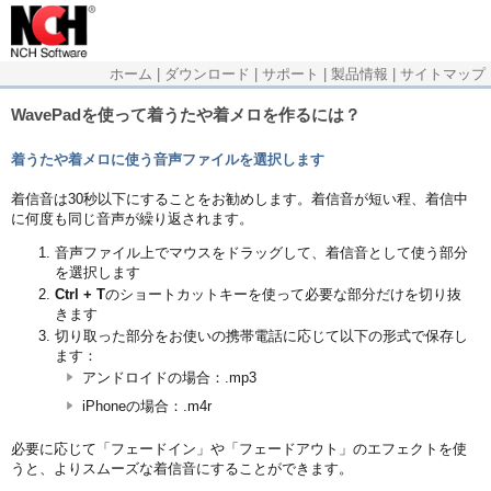
ホーム
|
ダウンロード
|
サポート
|
製品情報
|
サイトマップ
WavePadを使って着うたや着メロを作るには？
着うたや着メロに使う音声ファイルを選択します
着信音は30秒以下にすることをお勧めします。着信音が短い程、着信中
に何度も同じ音声が繰り返されます。
音声ファイル上でマウスをドラッグして、着信音として使う部分
を選択します
Ctrl + T
のショートカットキーを使って必要な部分だけを切り抜
きます
切り取った部分をお使いの携帯電話に応じて以下の形式で保存し
ます：
アンドロイドの場合：.mp3
iPhoneの場合：.m4r
必要に応じて「フェードイン」や「フェードアウト」のエフェクトを使
うと、よりスムーズな着信音にすることができます。