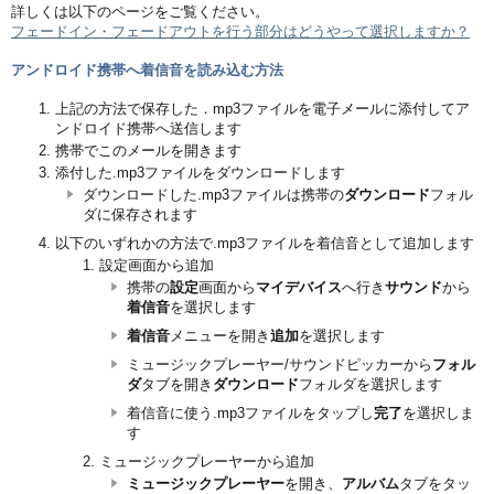
詳しくは以下のページをご覧ください。
フェードイン・フェードアウトを行う部分はどうやって選択しますか？
アンドロイド携帯へ着信音を読み込む方法
上記の方法で保存した．mp3ファイルを電子メールに添付してア
ンドロイド携帯へ送信します
携帯でこのメールを開きます
添付した.mp3ファイルをダウンロードします
ダウンロードした.mp3ファイルは携帯の
ダウンロード
フォル
ダに保存されます
以下のいずれかの方法で.mp3ファイルを着信音として追加します
設定画面から追加
携帯の
設定
画面から
マイデバイス
へ行き
サウンド
から
着信音
を選択します
着信音
メニューを開き
追加
を選択します
ミュージックプレーヤー/サウンドピッカーから
フォル
ダ
タブを開き
ダウンロード
フォルダを選択します
着信音に使う.mp3ファイルをタップし
完了
を選択しま
す
ミュージックプレーヤーから追加
ミュージックプレーヤー
を開き、
アルバム
タブをタッ