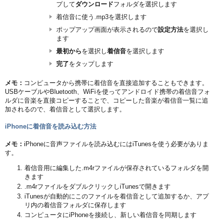
プして
ダウンロード
フォルダを選択します
着信音に使う.mp3を選択します
ポップアップ画面が表示されるので
設定方法
を選択し
ます
最初から
を選択し
着信音
を選択します
完了
をタップします
メモ：
コンピュータから携帯に着信音を直接追加することもできます。
USBケーブルやBluetooth、WiFiを使ってアンドロイド携帯の着信音フォ
ルダに音楽を直接コピーすることで、コピーした音楽が着信音一覧に追
加されるので、着信音として選択します。
iPhoneに着信音を読み込む方法
メモ：
iPhoneに音声ファイルを読み込むにはiTunesを使う必要がありま
す。
着信音用に編集した.m4rファイルが保存されているフォルダを開
きます
.m4rファイルをダブルクリックしiTunesで開きます
iTunesが自動的にこのファイルを着信音として追加するか、アプ
リ内の着信音フォルダに保存します
コンピュータにiPhoneを接続し、新しい着信音を同期します