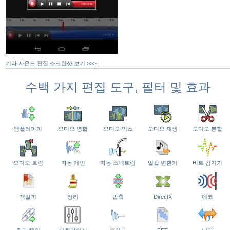
기타 사운드 편집 스크린샷 보기 >>>
수백 가지 편집 도구, 필터 및 효과
앰플리파이
오디오 병합
오디오 믹스
오디오 재생
오디오 분할
오디오 트림
자동 게인
자동 스펙트럼
일괄 변환기
비트 감지기
책갈피
정리
압축
DirectX
에코