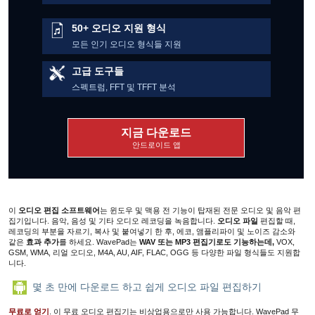
50+ 오디오 지원 형식
모든 인기 오디오 형식들 지원
고급 도구들
스펙트럼, FFT 및 TFFT 분석
지금 다운로드
안드로이드 앱
이
오디오 편집 소프트웨어
는 윈도우 및 맥용 전 기능이 탑재된 전문 오디오 및 음악 편
집기입니다.
음악, 음성 및 기타 오디오 레코딩을 녹음합니다
.
오디오 파일
편집할 때
,
레코딩의 부분을 자르기, 복사 및 붙여넣기 한 후, 에코, 앰플리파이 및
노이즈 감소
와
같은
효과 추가
를 하세요. WavePad는
WAV 또는 MP3 편집기로도 기능하는데,
VOX,
GSM, WMA, 리얼 오디오, M4A, AU, AIF, FLAC, OGG 등 다양한 파일 형식들도 지원합
니다.
몇 초 만에 다운로드 하고 쉽게 오디오 파일 편집하기
무료로 얻기
. 이 무료 오디오 편집기는 비상업용으로만 사용 가능합니다. WavePad 무