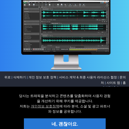
위로
|
삭제하기
|
개인 정보 보호 정책
|
서비스 계약 & 최종 사용자 라이선스 협정
|
문의
처
|
사이트 맵
|
홈
© NCH Software
유용한 링크
관련 프로그램
당사는 트래픽을 분석하고 콘텐츠를 맞춤화하며 사용자 경험
WavePad 다운로드
멀티 트랙 믹서
을 개선하기 위해 쿠키를 제공합니다.
스크린샷
동영상 편집
저희는
개인정보 보호정책
에 따라 분석, 소셜 및 광고 파트너
질문(FAQ)
사운드 파일 변환기
와 정보를 공유합니다.
기술 지원
CD 버닝 소프트웨어
링톤용 WavePad
악보 사보 소프트웨어
네, 괜찮아요.
WavePad 사운드 분석기
사운드 레코딩 소프트웨어...