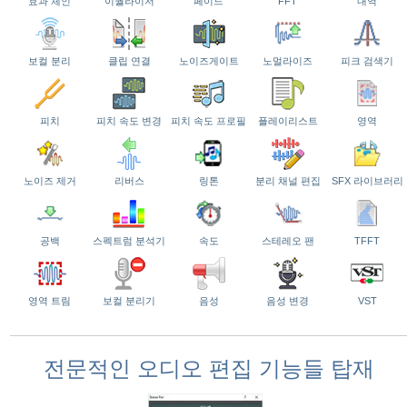
효과 체인
이퀄라이저
페이드
FFT
내역
보컬 분리
클립 연결
노이즈게이트
노멀라이즈
피크 검색기
피치
피치 속도 변경
피치 속도 프로필
플레이리스트
영역
노이즈 제거
리버스
링톤
분리 채널 편집
SFX 라이브러리
공백
스펙트럼 분석기
속도
스테레오 팬
TFFT
영역 트림
보컬 분리기
음성
음성 변경
VST
전문적인 오디오 편집 기능들 탑재