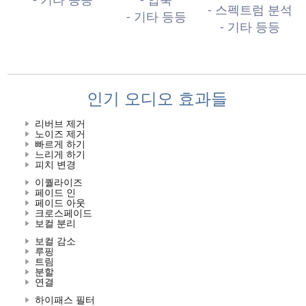
- 스펙트럼 분석
- 기타 등등
- 기타 등등
인기 오디오 효과들
리버브 제거
노이즈 제거
빠르게 하기
느리게 하기
피치 변경
이퀄라이즈
페이드 인
페이드 아웃
크로스페이드
보컬 분리
보컬 감소
루핑
트림
분할
연결
하이패스 필터