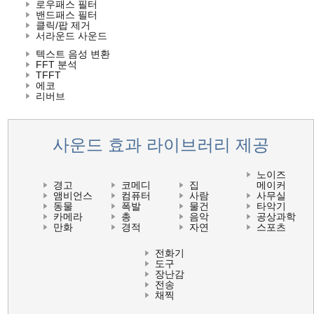
로우패스 필터
밴드패스 필터
클릭/팝 제거
서라운드 사운드
텍스트 음성 변환
FFT 분석
TFFT
에코
리버브
사운드 효과 라이브러리 제공
노이즈
경고
코메디
집
메이커
앰비언스
컴퓨터
사람
사무실
동물
폭발
물건
타악기
카메라
총
음악
공상과학
만화
경적
자연
스포츠
전화기
도구
장난감
전송
채찍