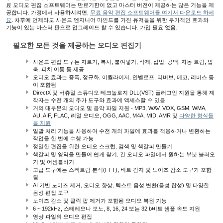
료 오디오 편집 소프트웨어는 만료기한이 없고 마스터 버전이 제공하는 많은 기능을 제
공합니다. 가정에서 사용하시려면,
무료 음악 편집 소프트웨어를 여기서 다운로드 하세
요
. 차후에 언제라도 사운드 엔지니어 마인드를 가진 유저들을 위한 부가적인 효과와
기능이 있는 마스터 판으로 업그레이드 할 수 있습니다. 가입 필요 없음.
필요한 모든 것을 제공하는 오디오 편집기
사운드 편집 도구는 자르기, 복사, 붙여넣기, 삭제, 삽입, 공백, 자동 트림, 압
축, 피치 이동 등 제공
오디오 효과는 증폭, 정규화, 이퀄라이저, 인벨로프, 리버브, 에코, 리버스 등
이 포함됨
DirectX 및 버츄얼 스튜디오 테크놀로지 DLL(VST) 플러그인 지원을 통해 제
작자는 수천 개의 추가 도구와 효과에 액세스할 수 있음
거의 대부분의 오디오 및 음악 파일 지원 - MP3, WAV, VOX, GSM, WMA,
AU, AIF, FLAC, 리얼 오디오, OGG, AAC, M4A, MID, AMR 및
다양한 형식들
을 지원
일괄 처리 기능을 사용하여 수천 개의 파일에 효과를 적용하거나 변환하는
작업을 한 번에 수행 가능
정밀한 편집을 위한 오디오 스크럽, 검색 및 책갈피 만들기
책갈피 및 영역을 만들어 쉽게 찾기, 긴 오디오 파일에서 원하는 부분 불러오
기 및 어셈블하기
고급 도구에는 스펙트럼 분석(FFT), 비트 감지 및 노이즈 감소 도구가 포함
됨
AI 기반 노이즈 제거, 오디오 향상, 텍스트 음성 변환(음성 합성) 및 다양한
음성 편집 도구
노이즈 감소 및 클릭 팝 제거가 포함된 오디오 복원 기능
6 ~ 192kHz, 스테레오나 모노, 8, 16, 24 또는 32 b비트 샘플 속도 지원
영상 파일의 오디오 편집