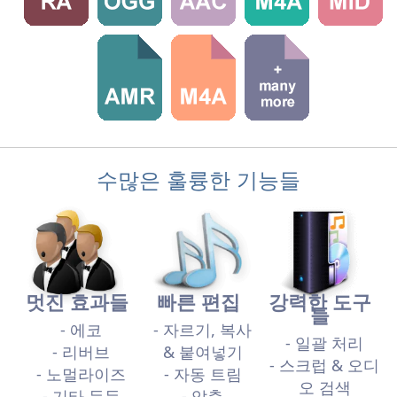
수많은 훌륭한 기능들
멋진 효과들
빠른 편집
강력한 도구
들
- 에코
- 자르기, 복사
- 일괄 처리
- 리버브
& 붙여넣기
- 스크럽 & 오디
- 노멀라이즈
- 자동 트림
오 검색
- 기타 등등
- 압축