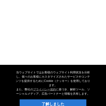
試す： Crescendo楽譜作成ソフト
当ウェブサイトではお客様のウェブサイト利用状況を分析
Crescendo楽譜作成ソフトを無料ダウンロード。実際に製品をお使いいた
し、個々のお客様にカスタマイズされたサービスやコンテ
だき、製品の機能や使い方をご確認ください。
ンツを提供するためにCookie（クッキー）を使用しており
ます。
無料ダウンロード
また、弊社の
プライバシー規約
に基づき、解析ツール、ソ
ーシャルメディア、広告パートナーと情報を共有します。
NCHの最新情報を入手
了解しました