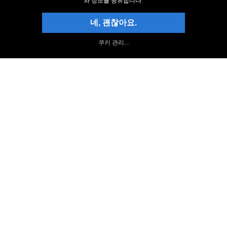
와 정보를 공유합니다.
최신 상태
네, 괜찮아요.
정보지에 가입
쿠키 관리...
NCH 페이스북 페이지
Follow on Twitter
NCH 소프트웨어 블로그
Switch 포럼
위로
|
위로 Switch 사운드 파일 변환기
|
개인 정보 보호
|
서비스 계약
|
홈
© NCH 소프트웨어
최고 제품 카테고리
가장 인기있는 프로그램