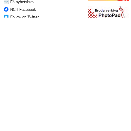
Få nyhetsbrev
NCH Facebook
Follow on Twitter
NCH Software Blogg
Switch Forum
Topp
|
Tillbaka till Switch Ljudkonverteringsprogram
|
Integritet
|
Allmänna
villkor
|
Hem
© NCH Programvara
De bästa
Mest populära program
produktkategorierna
WavePad Ljudredigerare
Program för ljudinspelning
Switch Ljudkonverteringsprogram