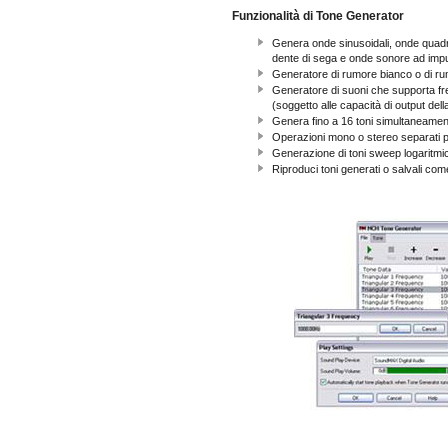
Funzionalità di Tone Generator
Genera onde sinusoidali, onde quadre
dente di sega e onde sonore ad imp
Generatore di rumore bianco o di r
Generatore di suoni che supporta 
(soggetto alle capacità di output del
Genera fino a 16 toni simultaneamen
Operazioni mono o stereo separati p
Generazione di toni sweep logaritmici
Riproduci toni generati o salvali come