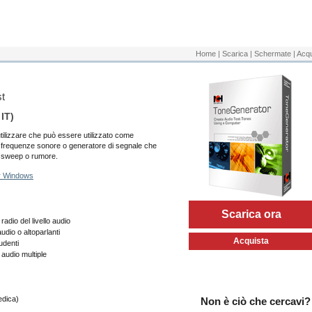
Home
|
Scarica
|
Schermate
|
Acqu
st
IT)
ilizzare che può essere utilizzato come
i frequenze sonore o generatore di segnale che
di sweep o rumore.
er Windows
Scarica ora
radio del livello audio
udio o altoparlanti
Acquista
udenti
audio multiple
edica)
Non è ciò che cercavi?