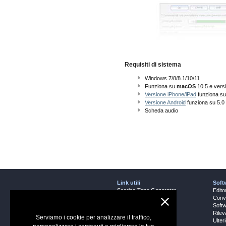
Requisiti di sistema
Windows 7/8/8.1/10/11
Funziona su
macOS
10.5 e vers
Versione iPhone/iPad
funziona su
Versione Android
funziona su 5.0
Scheda audio
Link utili
Soft
Scarica Tone Generator
Edito
Schermate
Conve
Domande (FAQ)
Softw
Assistenza Tecnica
Rilev
Serviamo i cookie per analizzare il traffico,
Software Audio
Ulter