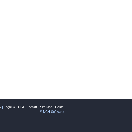
y
|
Legali & EULA
|
Contatti
|
Site Map
|
Home
© NCH Software