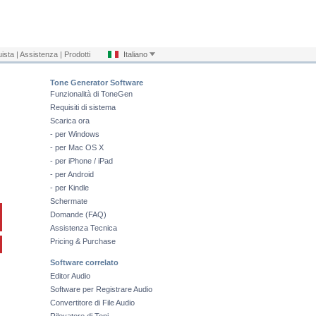
ista
|
Assistenza
|
Prodotti
Italiano
Tone Generator Software
Funzionalità di ToneGen
Requisiti di sistema
Scarica ora
- per Windows
- per Mac OS X
- per iPhone / iPad
- per Android
- per Kindle
Schermate
Domande (FAQ)
Assistenza Tecnica
Pricing & Purchase
Software correlato
Editor Audio
Software per Registrare Audio
Convertitore di File Audio