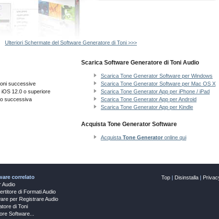
Ulteriori Schermate del Software Generatore di Toni >>>
Scarica Software Generatore di Toni Audio
Scarica Tone Generator Software per Windows
ioni successive
Scarica Tone Generator Software per Mac OS X
 iOS 12.0 o superiore
Scarica Tone Generator App per iPhone / iPad
 o successiva
Scarica Tone Generator App per Android
Scarica Tone Generator App per Kindle
Acquista Tone Generator Software
Acquista
Tone Generator
online qui
ware correlato
Top
|
Disinstalla
|
Privac
r Audio
rtitore di Formati Audio
are per Registrare Audio
atore di Toni
iore Software...