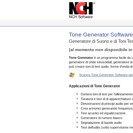
Tone Generator Software
Generatore di Suono e di Toni Te
(al momento non disponibile in 
Tone Generator
è un programma facile da ut
generatore di onde sinusoidali, generatore d
può creare toni di test audio, forme d'onda 
Scarica Tone Generator Software p
Applicazioni di Tone Generator
Genera toni di test per l'allineamento 
Taratura e test di di apparechiature a
Dimostrazioni di principi audio per st
Crea armonici generando frequenze 
Test acustici ed equalizzazione
Generatore di rumore bianco
Segnalazione di bande audio
Test dell'udito (sotto supervisione m