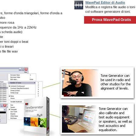
WavePad Editor di Audio
Modifica e registra file audio o toni 
col software generatore di toni.
, forme d'onda triangolari, forme d'onda a
ulso
Prova WavePad Gratis
umore rosa
frequenze da 1Hz a 22kHz
la scheda audio)
te
er toni doppi o beat
 o lineari
 file file wav