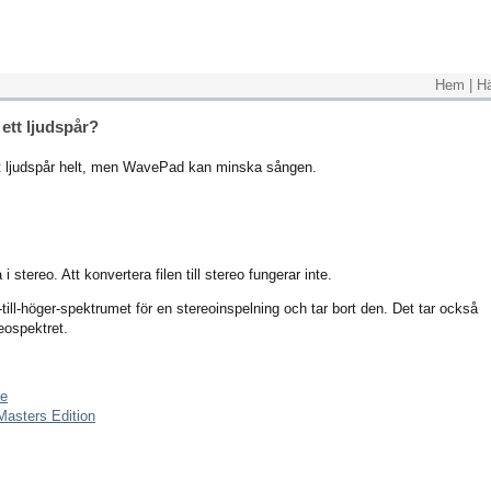
Hem
|
H
 ett ljudspår?
 ett ljudspår helt, men WavePad kan minska sången.
 stereo. Att konvertera filen till stereo fungerar inte.
till-höger-spektrumet för en stereoinspelning och tar bort den. Det tar också
reospektret.
re
asters Edition