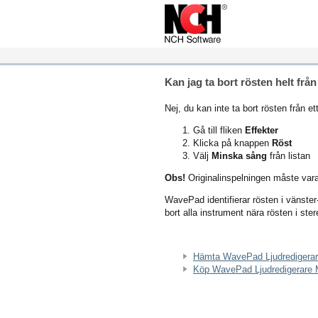
Kan jag ta bort rösten helt från
Nej, du kan inte ta bort rösten från
Gå till fliken
Effekter
Klicka på knappen
Röst
Välj
Minska sång
från listan
Obs!
Originalinspelningen måste vara i
WavePad identifierar rösten i vänster-
bort alla instrument nära rösten i ste
Hämta WavePad Ljudredigera
Köp WavePad Ljudredigerare M