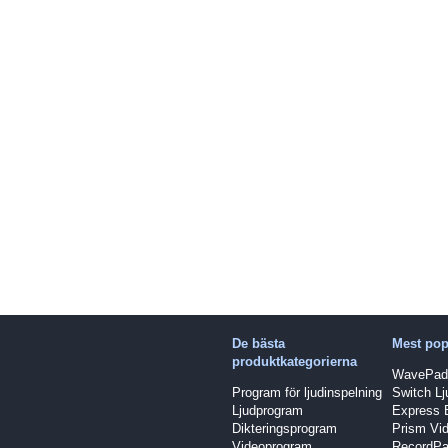
De bästa
Mest pop
produktkategorierna
WavePad 
Program för ljudinspelning
Switch Lj
Ljudprogram
Express 
Dikteringsprogram
Prism Vid
Videoprogram
RecordPa