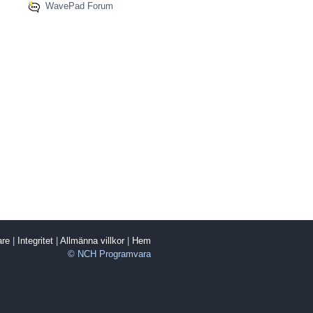
WavePad Forum
are
|
Integritet
|
Allmänna villkor
|
Hem
© NCH Programvara