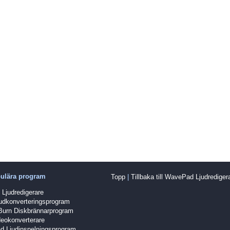
ulära program
Topp
|
Tillbaka till WavePad Ljudrediger
Ljudredigerare
udkonverteringsprogram
Burn Diskbrännarprogram
eokonverterare
d Ljudinspelningsprogram