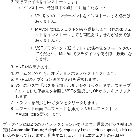
実行ファイルをインストールします
インストール時は以下の点にご注意ください：
VST以外のコンポーネントをインストールする必要は
ありません。
MAutoPitchエフェクトのみを選択します（他のエフェ
クトをインストールしても問題ありませんが必要では
ありません）。
VSTプラグイン（32ビット）の保存先をメモしておい
てください。MixPadでプラグインを使う際に必要にな
ります。
MixPadを開きます。
ホームタブへ行き、オプションボタンをクリックします。
MixPadのオプション画面でVSTを選択します。
VSTのパスで「パスを追加」ボタンをクリックします。ステップ
3でメモした保存先を参照しVSTを選択してOKボタンをクリック
します。
トラックを選択しFxボタンをクリックします。
エフェクト画面でエフェクトを挿入 -> VSTエフェクト ->
MAutoPitchを選択します。
プラグインには2つのメインセクションがあります。通常のピッチ補正設
定は
Automatic Tuning
のdepthやfrequency base、retune speed、detune
knobを使って行います。音声マニピュレートは
エフェクト
のwidthや