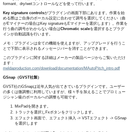
formant、dry/wetコントロールなどを使って行います。
Key signature controls
がプラグインの画面下部にあります。作業を始
める際はご自身のボーカル設定に合わせて調号を選択してください（曲
がEマイナーの場合はKey signatureもEマイナーを選択します）。作業を
行う曲の調号がわからない場合は
Chromatic scale
を選択するとプラグ
インが自動認識を行います。
メモ：プラグインは全ての機能を使えますが、アップグレードを行うこ
とで下部に表示されるメッセージバーを消すことができます。
このプラグインに関する詳細はメーカーの製品ページからご覧いただけ
ます：
meldaproduction.com/download/documentation/MAutoPitch_intro.pdf
GSnap（GVST社製）
GVST社のGSnapは近年人気が出てきているプラグインです。ユーザー
の多くは微調整に利用していますが、様々手を加えることでプロミュー
ジシャン級のボーカルへの調整も可能です。
MixPadを開きます。
トラックを選択しFxボタンをクリックします。
エフェクト画面で、エフェクト挿入 -> VSTエフェクト -> GSnap
を選択します