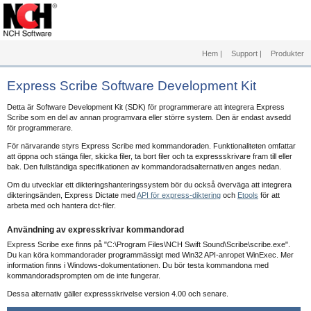
Hem
|
Support
|
Produkter
Express Scribe Software Development Kit
Detta är Software Development Kit (SDK) för programmerare att integrera Express
Scribe som en del av annan programvara eller större system. Den är endast avsedd
för programmerare.
För närvarande styrs Express Scribe med kommandoraden. Funktionaliteten omfattar
att öppna och stänga filer, skicka filer, ta bort filer och ta expressskrivare fram till eller
bak. Den fullständiga specifikationen av kommandoradsalternativen anges nedan.
Om du utvecklar ett dikteringshanteringssystem bör du också överväga att integrera
dikteringsänden, Express Dictate med
API för express-diktering
och
Etools
för att
arbeta med och hantera dct-filer.
Användning av expresskrivar kommandorad
Express Scribe exe finns på "C:\Program Files\NCH Swift Sound\Scribe\scribe.exe".
Du kan köra kommandorader programmässigt med Win32 API-anropet WinExec. Mer
information finns i Windows-dokumentationen. Du bör testa kommandona med
kommandoradsprompten om de inte fungerar.
Dessa alternativ gäller expressskrivelse version 4.00 och senare.