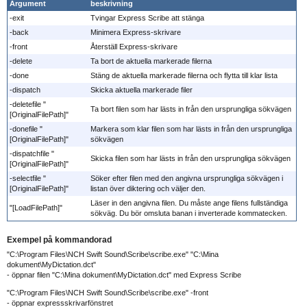
Argument
beskrivning
-exit
Tvingar Express Scribe att stänga
-back
Minimera Express-skrivare
-front
Återställ Express-skrivare
-delete
Ta bort de aktuella markerade filerna
-done
Stäng de aktuella markerade filerna och flytta till klar lista
-dispatch
Skicka aktuella markerade filer
-deletefile "
Ta bort filen som har lästs in från den ursprungliga sökvägen
[OriginalFilePath]"
-donefile "
Markera som klar filen som har lästs in från den ursprungliga
[OriginalFilePath]"
sökvägen
-dispatchfile "
Skicka filen som har lästs in från den ursprungliga sökvägen
[OriginalFilePath]"
-selectfile "
Söker efter filen med den angivna ursprungliga sökvägen i
[OriginalFilePath]"
listan över diktering och väljer den.
Läser in den angivna filen. Du måste ange filens fullständiga
"[LoadFilePath]"
sökväg. Du bör omsluta banan i inverterade kommatecken.
Exempel på kommandorad
"C:\Program Files\NCH Swift Sound\Scribe\scribe.exe" "C:\Mina
dokument\MyDictation.dct"
- öppnar filen "C:\Mina dokument\MyDictation.dct" med Express Scribe
"C:\Program Files\NCH Swift Sound\Scribe\scribe.exe" -front
- öppnar expressskrivarfönstret