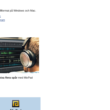
dfilformat på Windows och Mac.
c
ogram
ixa flera spår
med MixPad