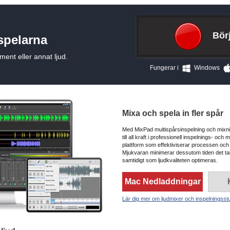
Bör
spelarna
ument eller annat ljud.
Fungerar i
Windows
Mixa och spela in fler spår
Med MixPad multispårsinspelning och mixni
till all kraft i professionell inspelnings- och
plattform som effektiviserar processen och
Mjukvaran minimerar dessutom tiden det tar 
samtidigt som ljudkvaliteten optimeras.
Mac Nedladdningar
Lär dig mer om ljudmixer och inspelningss