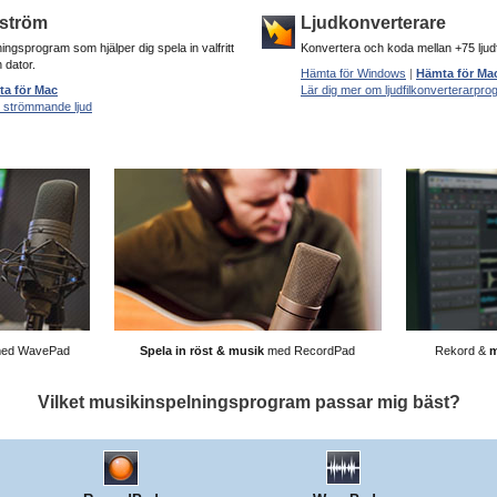
dström
Ljudkonverterare
ingsprogram som hjälper dig spela in valfritt
Konvertera och koda mellan +75 lju
 dator.
Hämta för Windows
|
Hämta för Ma
a för Mac
Lär dig mer om ljudfilkonverterarpr
n strömmande ljud
 med WavePad
Spela in röst & musik
med RecordPad
Rekord &
m
Vilket musikinspelningsprogram passar mig bäst?