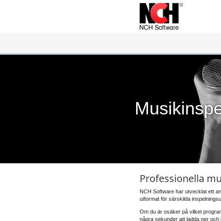
Musikinsp
Professionella m
NCH Software har utvecklat ett an
utformat för särskilda inspelningsu
Om du är osäker på vilket program
några sekunder att ladda ner och i