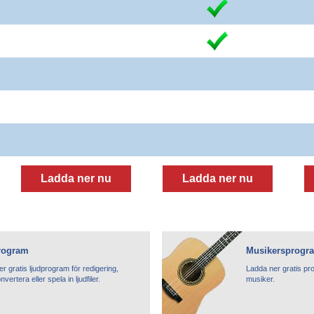
Ladda ner nu
Ladda ner nu
rogram
Musikersprogr
r gratis ljudprogram för redigering,
Ladda ner gratis pr
vertera eller spela in ljudfiler.
musiker.