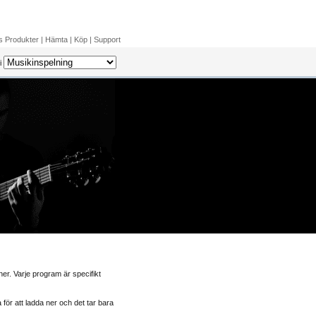
 Produkter
|
Hämta
|
Köp
|
Support
i
ner.
Varje program är specifikt
ör att ladda ner och det tar bara