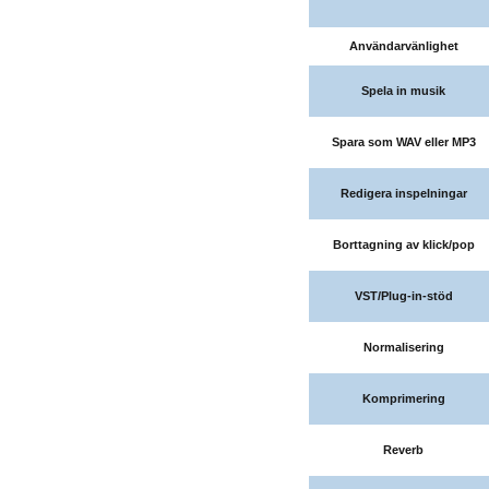
Användarvänlighet
Spela in musik
Spara som WAV eller MP3
Redigera inspelningar
Borttagning av klick/pop
VST/Plug-in-stöd
Normalisering
Komprimering
Reverb