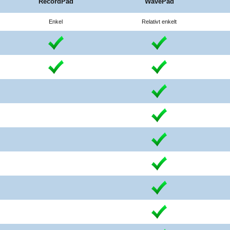
RecordPad
WavePad
Enkel
Relativt enkelt