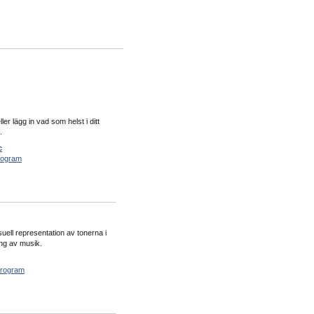
 lägg in vad som helst i ditt
.
c
rogram
ell representation av tonerna i
ring av musik.
program