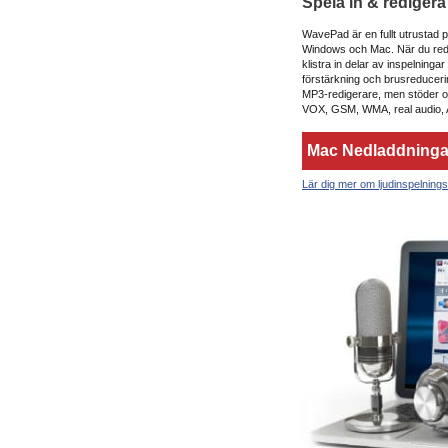
Spela in & redigera
WavePad är en fullt utrustad p
Windows och Mac. När du redig
klistra in delar av inspelninga
förstärkning och brusreducer
MP3-redigerare, men stöder ock
VOX, GSM, WMA, real audio, 
Mac Nedladdninga
Lär dig mer om ljudinspelning