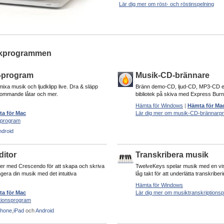
Lär dig mer om röst- och röstinspelning
sikprogrammen
J-program
Musik-CD-brännare
ixa musik och ljudklipp live. Dra & släpp
Bränn demo-CD, ljud-CD, MP3-CD eller
ommande låtar och mer.
bibliotek på skiva med Express Burn
Hämta för Windows
|
Hämta för Ma
a för Mac
Lär dig mer om musik-CD-brännarp
J-program
ndroid
ditor
Transkribera musik
ner med Crescendo för att skapa och skriva
TwelveKeys spelar musik med en visu
ngera din musik med det intuitiva
låg takt för att underlätta transkribe
Hämta för Windows
a för Mac
Lär dig mer om musiktranskriptions
tionsprogram
Phone
,
iPad
och
Android