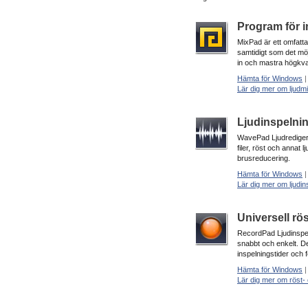
Program för i
MixPad är ett omfatta
samtidigt som det möj
in och mastra högkval
Hämta för Windows
Lär dig mer om ljudm
Ljudinspelni
WavePad Ljudredigerar
filer, röst och annat l
brusreducering.
Hämta för Windows
Lär dig mer om ljudi
Universell rö
RecordPad Ljudinspela
snabbt och enkelt. D
inspelningstider och 
Hämta för Windows
Lär dig mer om röst- 