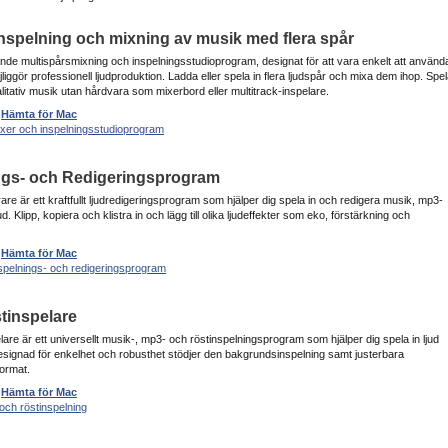
nspelning och mixning av musik med flera spår
nde multispårsmixning och inspelningsstudioprogram, designat för att vara enkelt att använd
liggör professionell ljudproduktion. Ladda eller spela in flera ljudspår och mixa dem ihop. Spe
itativ musik utan hårdvara som mixerbord eller multitrack-inspelare.
|
Hämta för Mac
ixer och inspelningsstudioprogram
ngs- och Redigeringsprogram
e är ett kraftfullt ljudredigeringsprogram som hjälper dig spela in och redigera musik, mp3-
jud. Klipp, kopiera och klistra in och lägg till olika ljudeffekter som eko, förstärkning och
|
Hämta för Mac
nspelnings- och redigeringsprogram
stinspelare
re är ett universellt musik-, mp3- och röstinspelningsprogram som hjälper dig spela in ljud
esignad för enkelhet och robusthet stödjer den bakgrundsinspelning samt justerbara
format.
|
Hämta för Mac
och röstinspelning