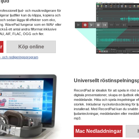
 ljud
rofessionell ljud- och musikredigerare för
erar ljudfiler kan du klippa, kopiera och
r och sedan lägga till effekter som eko,
ing. WavePad fungerar som en WAV- eller
så ett antal andra filformat inklusive
AU, AIF, FLAC, OGG och fler.
r
Köp online
s- och redigeringsprogram
Universellt röstinspelning
RecordPad är idealisk för att spela in röst och
digitala presentationer, skapa en ljudbok elle
meddelande. Hitta och spela inspelningar ef
storlek. Inkluderar nyckelordssökning för lj
installerad. Med RecordPad kan du snabbt o
ljudanteckningar, meddelanden eller meddel
mp3.
Mac Nedladdningar