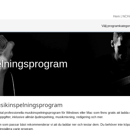
Hem
|
NCHs
Välj programkategor
elningsprogram
usikinspelningsprogram
tal professionella musikinspelningsprogram för Windows eller Mac som finns gratis att ladda 
ppgifter, inklusive allmän ljudinspelning, musikmixning, redigering och mer.
 som passar bäst rekommenderar vi att du laddar ner och testar dem. Du behöver inte köpa f
nstallera varje program.