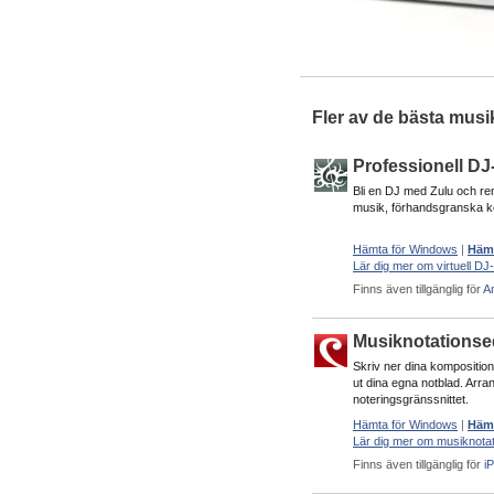
Fler av de bästa mu
Professionell D
Bli en DJ med Zulu och rem
musik, förhandsgranska k
Hämta för Windows
|
Hämt
Lär dig mer om virtuell D
Finns även tillgänglig för
A
Musiknotationse
Skriv ner dina kompositio
ut dina egna notblad. Arra
noteringsgränssnittet.
Hämta för Windows
|
Hämt
Lär dig mer om musiknota
Finns även tillgänglig för
i