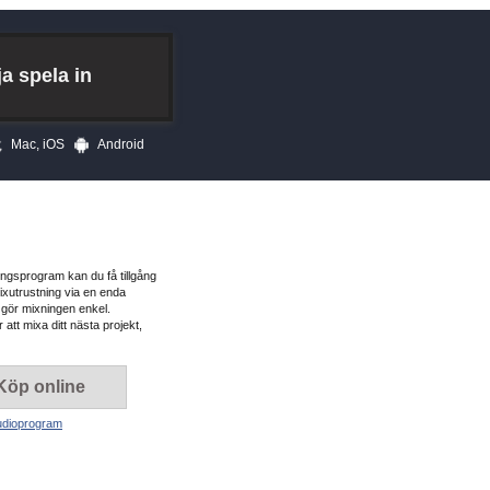
ja spela in
Mac, iOS
Android
ngsprogram kan du få tillgång
 mixutrustning via en enda
 gör mixningen enkel.
att mixa ditt nästa projekt,
Köp online
tudioprogram