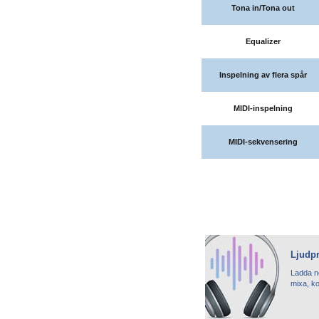
Tona in/Tona out
Equalizer
Inspelning av flera spår
MIDI-inspelning
MIDI-sekvensering
Ljudp
Ladda ne
mixa, kon