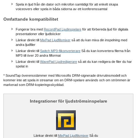
Spela in ljud från din dator och mikrofon samtidigt för att enkelt skapa
voiceovers eller spela in båda sidorna av ett konferenssamtal
Omfattande kompatibilitet
Fungerar bra med
RecordPad Ljudinspelare
för att förbereda ljud för digitala
presentationer eller ljudböcker
Länkar direkt till
MixPad Ljudfilsmixer
så att du kan mixa din inspelning med
andra ljudfiler
Länkar direkt till
Switch MP3-filkonverterare
Så du kan konvertera filerna från
MP3 till över 20 andra filformat
Länkar direkt till
WavePad Ljudredigerare
så att du kan redigera de filer du har
spelat in
* SoundTap överensstämmer med Microsofts DRM-signerade drivrutinsmodell och
kommer inte att spela in streamar om en DRM-spelare används och om strömmen är
markerad som DRM-kopieringsskyddad.
Integrationer för ljudströmsinspelare
Länkar direkt till
MixPad Ljudfilsmixer
Så du