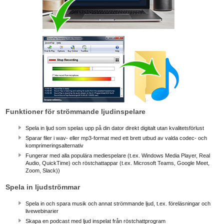
Funktioner för strömmande ljudinspelare
Spela in ljud som spelas upp på din dator direkt digitalt utan kvalitetsförlust
Sparar filer i wav- eller mp3-format med ett brett utbud av valda codec- och
komprimeringsalternativ
Fungerar med alla populära mediespelare (t.ex. Windows Media Player, Real
Audio, QuickTime) och röstchattappar (t.ex. Microsoft Teams, Google Meet,
Zoom, Slack)
)
Spela in ljudströmmar
Spela in och spara musik och annat strömmande ljud, t.ex. föreläsningar och
livewebinarier
Skapa en podcast med ljud inspelat från röstchattprogram