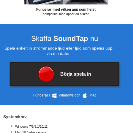
Fungerar med vilken app som helst
Kompatibel med appar du älskar.
Skaffa
SoundTap
nu
Spela enkelt in strömmande ljud eller ljud som spelas upp
via din dator.
Börja spela in
Fungerar i
Windows och
Mac
Systemkrav
Windows 7/8/8.1/10/11
Mac 10.5
eller senare