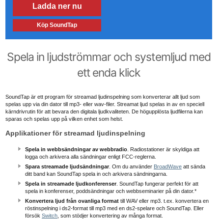
Ladda ner nu
Köp SoundTap
Spela in ljudströmmar och systemljud med
ett enda klick
SoundTap är ett program för streamad ljudinspelning som konverterar allt ljud som
spelas upp via din dator till mp3- eller wav-filer. Streamat ljud spelas in av en speciell
kärndrivrutin för att bevara den digitala ljudkvaliteten. De högupplösta ljudfilerna kan
sparas och spelas upp på vilken enhet som helst.
Applikationer för streamad ljudinspelning
Spela in webbsändningar av webbradio
. Radiostationer är skyldiga att
logga och arkivera alla sändningar enligt FCC-reglerna.
Spara streamade ljudsändningar
. Om du
använder
BroadWave
att sända
ditt band kan SoundTap spela in och arkivera sändningarna.
Spela in streamade ljudkonferenser
. SoundTap fungerar perfekt för att
spela in konferenser, poddsändningar och webbseminarier på din dator.*
Konvertera ljud från ovanliga format
till WAV eller mp3. t.ex. konvertera en
röstinspelning i ds2-format till mp3 med en ds2-spelare och SoundTap. Eller
försök
Switch
, som stödjer konvertering av många format.