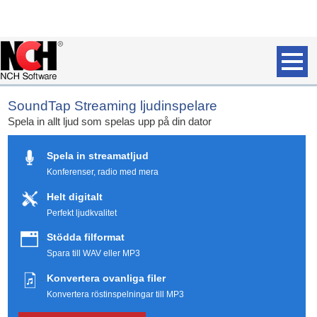
SoundTap Streaming ljudinspelare
Spela in allt ljud som spelas upp på din dator
Spela in streamatljud
Konferenser, radio med mera
Helt digitalt
Perfekt ljudkvalitet
Stödda filformat
Spara till WAV eller MP3
Konvertera ovanliga filer
Konvertera röstinspelningar till MP3