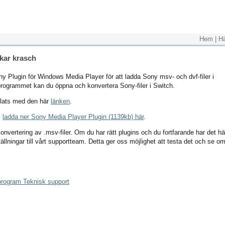
Hem
|
H
kar krasch
y Plugin för Windows Media Player för att ladda Sony msv- och dvf-filer i
-programmet kan du öppna och konvertera Sony-filer i Switch.
lats med den här
länken
.
,
ladda ner Sony Media Player Plugin (1139kb) här
.
onvertering av .msv-filer. Om du har rätt plugins och du fortfarande har det hä
ställningar till vårt supportteam. Detta ger oss möjlighet att testa det och se o
sprogram Teknisk support