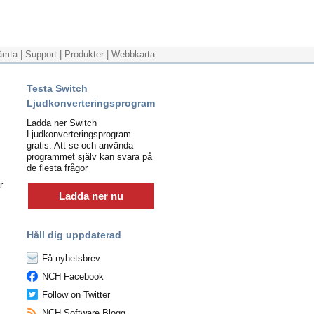
ämta
|
Support
|
Produkter
|
Webbkarta
Testa Switch
Ljudkonverteringsprogram
Ladda ner Switch
Ljudkonverteringsprogram
gratis. Att se och använda
programmet själv kan svara på
de flesta frågor
r
Ladda ner nu
m
Håll dig uppdaterad
Få nyhetsbrev
NCH Facebook
Follow on Twitter
NCH Software Blogg