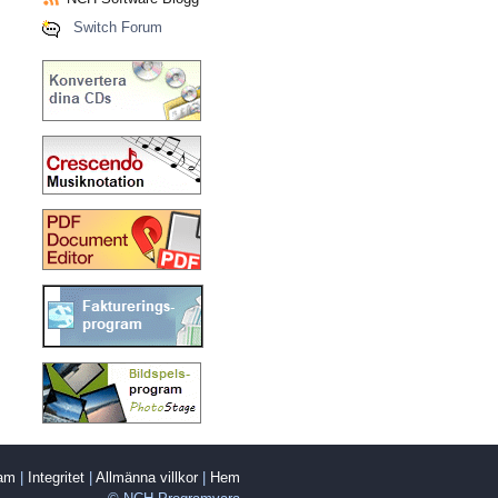
Switch Forum
ram
|
Integritet
|
Allmänna villkor
|
Hem