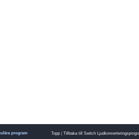
ulära program
Topp
|
Tillbaka till Switch Ljudkonverteringsprog