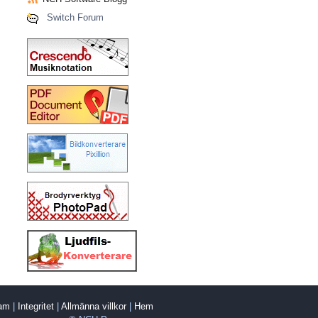
Switch Forum
ram
|
Integritet
|
Allmänna villkor
|
Hem