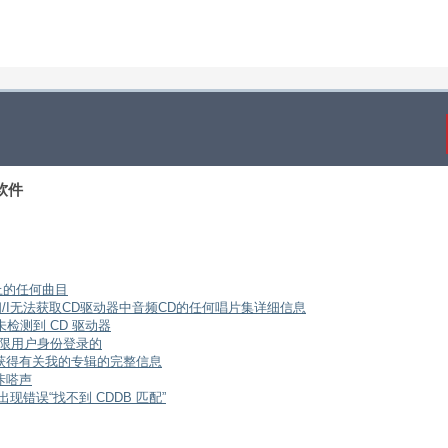
录软件
D 上的任何曲目
闭/I无法获取CD驱动器中音频CD的任何唱片集详细信息
统上未检测到 CD 驱动器
受限用户身份登录的
器获得有关我的专辑的完整信息
咔嗒声
出现错误“找不到 CDDB 匹配”