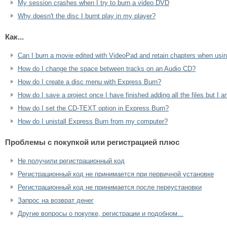
My session crashes when I try to burn a video DVD
Why doesn't the disc I burnt play in my player?
Как...
Can I burn a movie edited with VideoPad and retain chapters when usi
How do I change the space between tracks on an Audio CD?
How do I create a disc menu with Express Burn?
How do I save a project once I have finished adding all the files but I a
How do I set the CD-TEXT option in Express Burn?
How do I unistall Express Burn from my computer?
Проблемы с покупкой или регистрацией плюс
Не получили регистрационный код
Регистрационный код не принимается при первичной установке
Регистрационный код не принимается после переустановки
Запрос на возврат денег
Другие вопросы о покупке, регистрации и подобном...