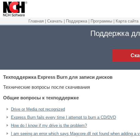
Главная
|
Скачать
|
Поддержка
|
Программы
|
Карта сайта
Поддержка дл
Ска
Техподдержка
Express Burn для записи дисков
Технические вопросы после скачивания
Общие вопросы к техподдержке
Drive or Media not recognized
Express Burn fails every time I attempt to burn a CD/DVD
How do I know if my drive is the problem?
I am seeing an error which says Magcore.dll not found when adding a vi