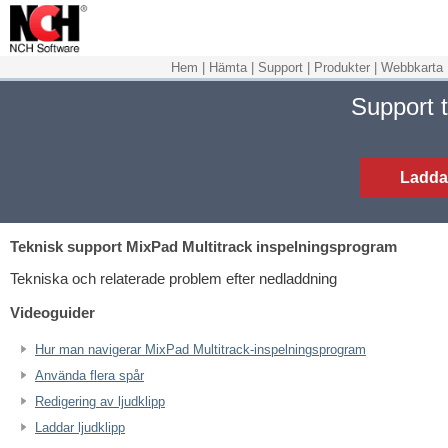
Hem
|
Hämta
|
Support
|
Produkter
|
Webbkarta
Support t
Ladda
Teknisk support
MixPad Multitrack inspelningsprogram
Tekniska och relaterade problem efter nedladdning
Videoguider
Hur man navigerar MixPad Multitrack-inspelningsprogram
Använda flera spår
Redigering av ljudklipp
Laddar ljudklipp