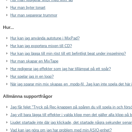
Hur man byter tonart
Hur man separerar trummor
Hur...
Hur kan jag använda autotune i MixPad?
Hur kan jag exportera mixen till CD?
Hur kan jag lägga till min röst till ett befintligt beat under inspelning?
Hur man skapar en MixTape
Hur redigerar jag effekter som jag har tillämpat på ett spår?
Hur spelar jag in en loop?
När jag sparar min mix skapas en .mpdp-fil. Jag kan inte spela det här 
Allmänna supportfrågor
Jag får felet "Tryck på Rec-knappen på spåren du vill spela in och förs
Jag vill bara lägga till effekter i valda klipp men det gäller alla klipp på
Ljudet startade inte där jag klickade, det startade några sekunder sena
Vad kan jag göra om jag har problem med min ASIO-enhet?