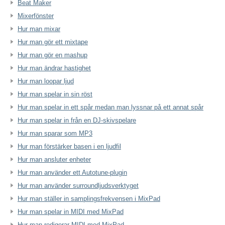
Beat Maker
Mixerfönster
Hur man mixar
Hur man gör ett mixtape
Hur man gör en mashup
Hur man ändrar hastighet
Hur man loopar ljud
Hur man spelar in sin röst
Hur man spelar in ett spår medan man lyssnar på ett annat spår
Hur man spelar in från en DJ-skivspelare
Hur man sparar som MP3
Hur man förstärker basen i en ljudfil
Hur man ansluter enheter
Hur man använder ett Autotune-plugin
Hur man använder surroundljudsverktyget
Hur man ställer in samplingsfrekvensen i MixPad
Hur man spelar in MIDI med MixPad
Hur man redigerar MIDI med MixPad