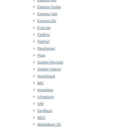
Express Rip
Express Scribe
Express Talk
Express Zip
EyeLine
FastFox
FileFort
FlexiServer
Fling
Golden Records
Golden Videos
HourGuard
IMS
Inventoria
I-Producer
IVM
KeyBlaze
MEO
MeshMagic 3D