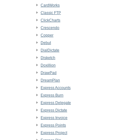
CardWorks
Classic FTP
ClickCharts
Crescendo
Copper
Debut
DialDictate
Disketch
Doxillion
DrawPad
DreamPlan
Express Accounts
Express Burn
Express Delegate
Express Dictate
Express Invoice
Express Points
Express Project