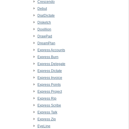
Crescendo
Debut
DialDictate
Disketch
Doxillion
DrawPad
DreamPlan
Express Accounts
Express Burn
Express Delegate
Express Dictate
Express Invoice
Express Points
Express Project
Express Rip
Express Scribe
Express Talk
Express Zip
EyeLine