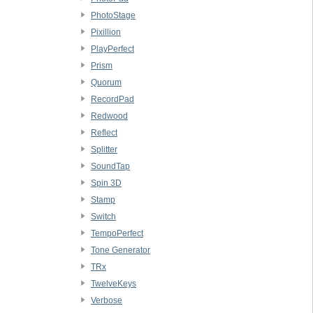
PhotoStage
Pixillion
PlayPerfect
Prism
Quorum
RecordPad
Redwood
Reflect
Splitter
SoundTap
Spin 3D
Stamp
Switch
TempoPerfect
Tone Generator
TRx
TwelveKeys
Verbose