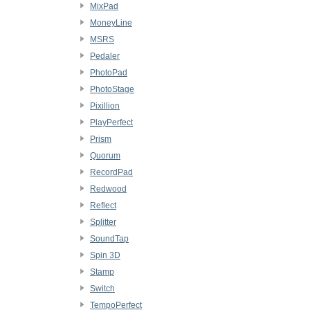
MixPad
MoneyLine
MSRS
Pedaler
PhotoPad
PhotoStage
Pixillion
PlayPerfect
Prism
Quorum
RecordPad
Redwood
Reflect
Splitter
SoundTap
Spin 3D
Stamp
Switch
TempoPerfect