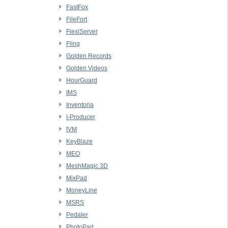
FastFox
FileFort
FlexiServer
Fling
Golden Records
Golden Videos
HourGuard
IMS
Inventoria
I-Producer
IVM
KeyBlaze
MEO
MeshMagic 3D
MixPad
MoneyLine
MSRS
Pedaler
PhotoPad