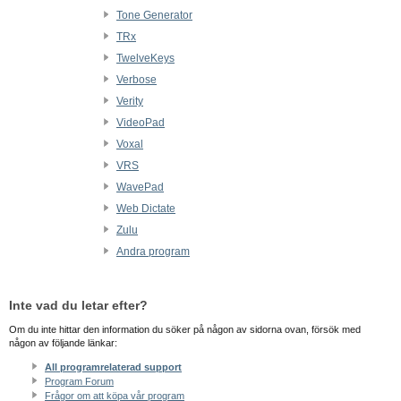
Tone Generator
TRx
TwelveKeys
Verbose
Verity
VideoPad
Voxal
VRS
WavePad
Web Dictate
Zulu
Andra program
Inte vad du letar efter?
Om du inte hittar den information du söker på någon av sidorna ovan, försök med
någon av följande länkar:
All programrelaterad support
Program Forum
Frågor om att köpa vår program